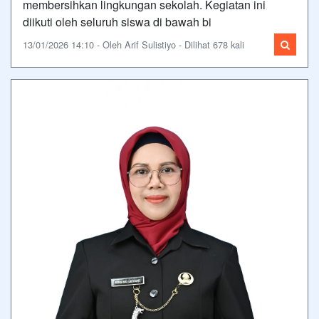
membersihkan lingkungan sekolah. Kegiatan ini
diikuti oleh seluruh siswa di bawah bi
13/01/2026 14:10 - Oleh Arif Sulistiyo - Dilihat 678 kali